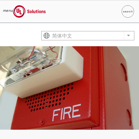
menu
search
Search
UL Solutions
Skip to main content
简体中文
List