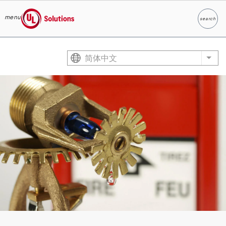
menu
search
Search
UL Solutions
Skip to main content
简体中文
List