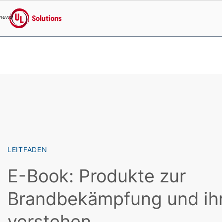
menu
UL Solutions
Skip to main content
LEITFADEN
E-Book: Produkte zur
Brandbekämpfung und ih
verstehen