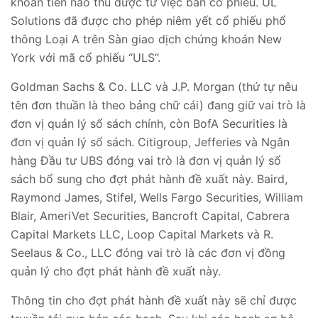
khoản tiền nào thu được từ việc bán cổ phiếu. UL
Solutions đã được cho phép niêm yết cổ phiếu phổ
thông Loại A trên Sàn giao dịch chứng khoán New
York với mã cổ phiếu “ULS”.
Goldman Sachs & Co. LLC và J.P. Morgan (thứ tự nêu
tên đơn thuần là theo bảng chữ cái)
đang giữ vai trò là
đơn vị quản lý sổ sách chính, còn BofA Securities là
đơn vị quản lý sổ sách. Citigroup, Jefferies và Ngân
hàng Đầu tư UBS đóng vai trò là đơn vị quản lý sổ
sách bổ sung cho đợt phát hành đề xuất này.
Baird,
Raymond James, Stifel, Wells Fargo Securities, William
Blair, AmeriVet Securities, Bancroft Capital, Cabrera
Capital Markets LLC, Loop Capital Markets và R.
Seelaus & Co., LLC đóng vai trò là các đơn vị đồng
quản lý cho đợt phát hành đề xuất này.
Thông tin cho đợt phát hành đề xuất này sẽ chỉ được