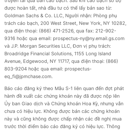
truyền tải qua bản cáo bạch. Sau khi cáo bạch sơ bộ
được hoàn tất, nhà đầu tư có thể lấy bản sao từ:
Goldman Sachs & Co. LLC, Người nhận: Phòng phụ
trách cáo bạch, 200 West Street, New York, NY 10282,
qua điện thoại: (866) 471-2526, qua fax: 212-902-
9316 hoặc qua email: prospectus-ny@ny.email.gs.com
và J.P. Morgan Securities LLC, Đơn vị phụ trách:
Broadridge Financial Solutions, 1155 Long Island
Avenue, Edgewood, NY 11717, qua điện thoại: (866)
803-9204 hoặc qua email: prospectus-
eq_fi@jpmchase.com.
Báo cáo đăng ký theo Mẫu S-1 liên quan đến đợt phát
hành đề xuất các chứng khoán này đã được nộp lên
Ủy ban Giao dịch và Chứng khoán Hoa Kỳ, nhưng vẫn
chưa có hiệu lực. Không được bán các chứng khoán
này và cũng không được chấp nhận các đề nghị mua
trước thời điểm báo cáo đăng ký có hiệu lực. Thông