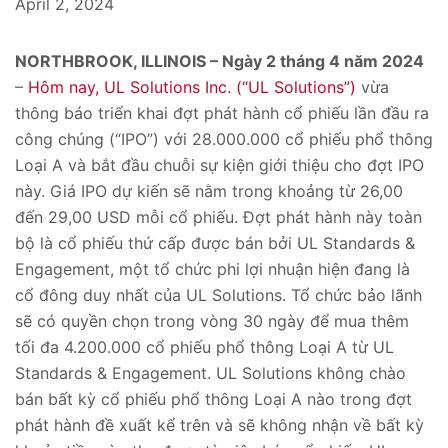
April 2, 2024
NORTHBROOK, ILLINOIS – Ngày 2 tháng 4 năm 2024
–
Hôm nay, UL Solutions Inc. (“UL Solutions”)
vừa
thông báo triển khai đợt phát hành cổ phiếu lần đầu ra
công chúng (“IPO”) với 28.000.000 cổ phiếu phổ thông
Loại A và bắt đầu chuỗi sự kiện giới thiệu cho đợt IPO
này. Giá IPO dự kiến sẽ nằm trong khoảng từ 26,00
đến 29,00 USD mỗi cổ phiếu. Đợt phát hành này toàn
bộ là cổ phiếu thứ cấp được bán bởi UL Standards &
Engagement, một tổ chức phi lợi nhuận hiện đang là
cổ đông duy nhất của UL Solutions. Tổ chức bảo lãnh
sẽ có quyền chọn trong vòng 30 ngày để mua thêm
tối đa 4.200.000 cổ phiếu phổ thông Loại A từ UL
Standards & Engagement. UL Solutions không chào
bán bất kỳ cổ phiếu phổ thông Loại A nào trong đợt
phát hành đề xuất kể trên và sẽ không nhận về bất kỳ