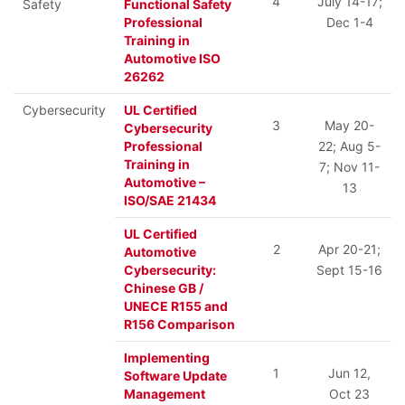
4
July 14-17;
Safety
Functional Safety
Professional
Dec 1-4
Training in
Automotive ISO
26262
Cybersecurity
UL Certified
3
May 20-
Cybersecurity
Professional
22; Aug 5-
Training in
7; Nov 11-
Automotive –
13
ISO/SAE 21434
UL Certified
2
Apr 20-21;
Automotive
Cybersecurity:
Sept 15-16
Chinese GB /
UNECE R155 and
R156 Comparison
Implementing
1
Jun 12,
Software Update
Management
Oct 23