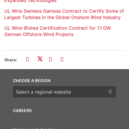
Expanded Technologies
UL Wins Siemens Gamesa Contract to Certify Some of
Largest Turbines in the Global Onshore Wind Industry
UL Wins Ørsted Certification Contract for 1.1 GW
German Offshore Wind Projects
Share:
CHOOSE A REGION
Choose a region
CAREERS