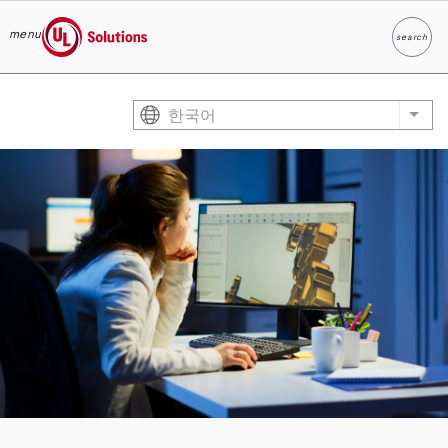
menu
search
찾다
UL Solutions
Skip to main content
한국어
List