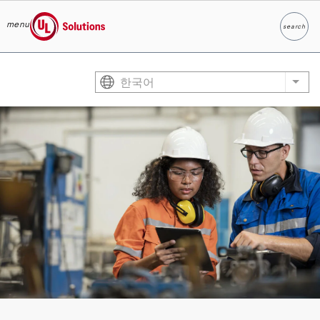
menu
search
찾다
UL Solutions
Skip to main content
한국어
List