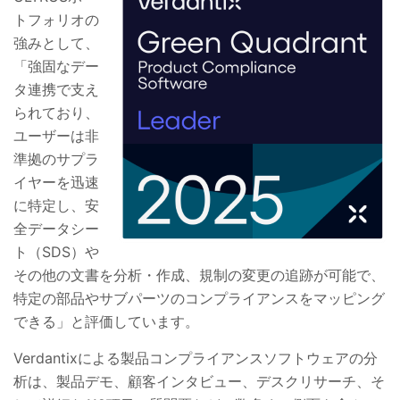
トフォリオの
強みとして、
「強固なデー
タ連携で支え
られており、
ユーザーは非
準拠のサプラ
イヤーを迅速
に特定し、安
全データシー
ト（
SDS
）や
その他の文書を分析・作成、規制の変更の追跡が可能で、
特定の部品やサブパーツのコンプライアンスをマッピング
できる」と評価しています。
Verdantix
による製品コンプライアンスソフトウェアの分
析は、製品デモ、顧客インタビュー、デスクリサーチ、そ