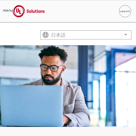
menu
search
検索
UL Solutions
Skip to main content
日本語
List