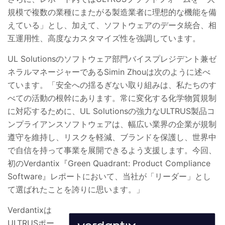
規模で複数の業種にまたがる製造業者に理想的な機能を備
えている」とし、加えて、ソフトウェアのデータ統合、相
互運用性、高度なカスタマイズ性を強調しています。
UL Solutions
のソフトウェア部門バイスプレジデント兼ゼ
ネラルマネージャーである
Simin Zhou
は次のように述べ
ています。「安全への揺るぎない取り組みは、私たちのす
べての活動の根幹にあります。常に変化する化学物質規制
に対応するために、
UL Solutions
の強力な
ULTRUS
製品コ
ンプライアンスソフトウェアは、幅広い業界の企業が規制
遵守を維持し、リスクを軽減、ブランドを保護し、世界中
で自信を持って事業を展開できるよう支援します。今回、
初の
Verdantix
『
Green Quadrant: Product Compliance
Software
』レポートにおいて、当社が「リーダー」とし
て選ばれたことを誇りに思います。」
Verdantix
は
ULTRUS
ポー