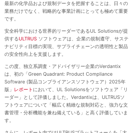
最新の化学品および規制データを把握することは、日々の
業務だけでなく、戦略的な事業計画にとっても極めて重要
です。
安全科学における世界的リーダーであるUL Solutionsが提
供する
ULTRUS
ソフトウェアは、企業の規制遵守、サステ
ナビリティ目標の実現、サプライチェーンの透明性と製品
の安全性向上を支援します。
この度、独立系調査・アドバイザリー企業の
Verdantix
は、初の「
Green Quadrant: Product Compliance
Software (
製品コンプライアンスソフトウェア）
2025
年
版」
レポート
において、
UL Solutions
をソフトウェア「リ
ーダー」として評価しました。
Verdantix
は、
ULTRUS
ソ
フトウェアについて「幅広く精緻な規制対応と、強力な文
書管理・分析機能を兼ね備えている」と高く評価していま
す。
さらに、レポート内では
ULTRUS
プラットフォームを「大