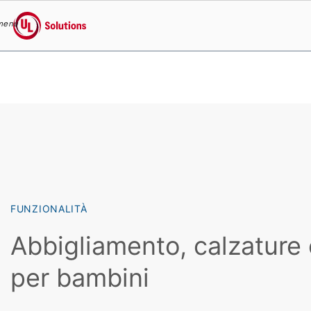
menu
UL Solutions
Skip to main content
FUNZIONALITÀ
Abbigliamento, calzature 
per bambini