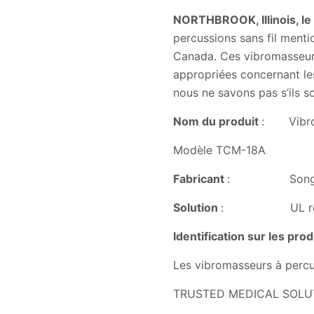
NORTHBROOK, Illinois, le 
percussions sans fil ment
Canada. Ces vibromasseurs
appropriées concernant le
nous ne savons pas s’ils 
Nom du produit
: Vibroma
Modèle TCM-18A
Fabricant
: Songling H
Solution
: UL recommand
Identification sur les pro
Les vibromasseurs à percus
TRUSTED MEDICAL SOLU