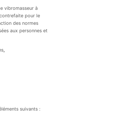
 le vibromasseur à
ontrefaite pour le
onction des normes
usées aux personnes et
ns
,
éléments suivants :