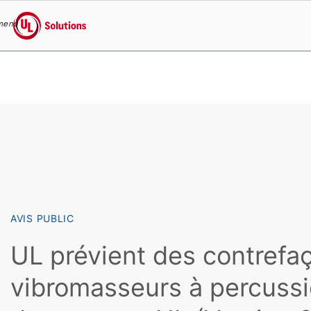
menu
UL Solutions
Skip to main content
AVIS PUBLIC
UL prévient des contrefa
vibromasseurs à percussio