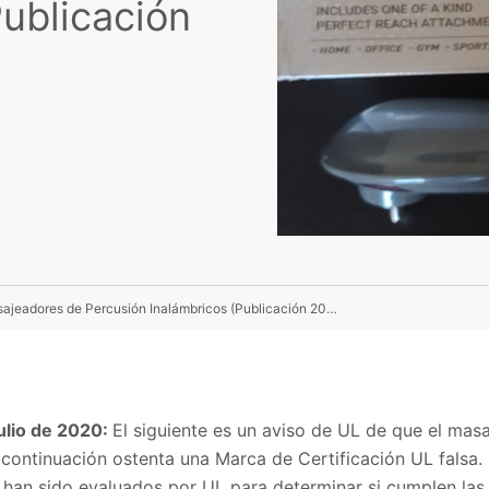
Publicación
UL Advierte Respecto a Marcas UL Falsificadas En Masajeadores de Percusión Inalámbricos (Publicación 20PN-20)
ulio de 2020:
El siguiente es un aviso de UL de que el mas
a continuación ostenta una Marca de Certificación UL falsa
 han sido evaluados por UL para determinar si cumplen la