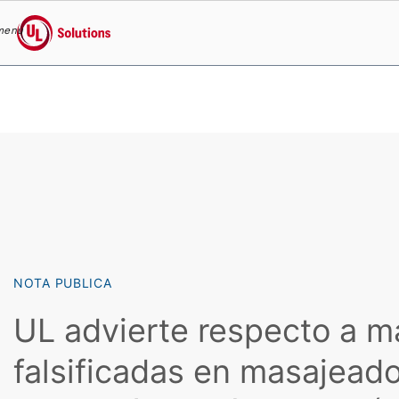
menu
UL Solutions
Skip to main content
NOTA PUBLICA
UL advierte respecto a m
falsificadas en masajead