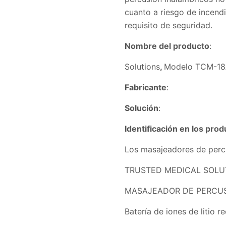
cuanto a riesgo de incend
requisito de seguridad.
Nombre del producto
: M
Solutions
,
Modelo TCM-1
Fabricante
: Songling
Solución
: UL recomie
Identificación en los prod
Los masajeadores de percus
TRUSTED MEDICAL SOLU
MASAJEADOR DE PERCUS
Batería de iones de liti