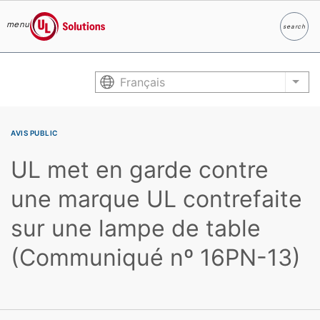
menu
search
Search
UL Solutions
Skip to main content
Français
List
AVIS PUBLIC
UL met en garde contre
une marque UL contrefaite
sur une lampe de table
(Communiqué nº 16PN-13)