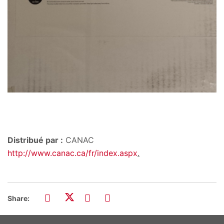
Distribué par :
CANAC
http://www.canac.ca/fr/index.aspx
.
Share: