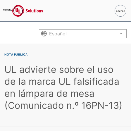
menu
search
Buscar
UL Solutions
Skip to main content
Español
List
NOTA PUBLICA
UL advierte sobre el uso
de la marca UL falsificada
en lámpara de mesa
(Comunicado n.º 16PN-13)