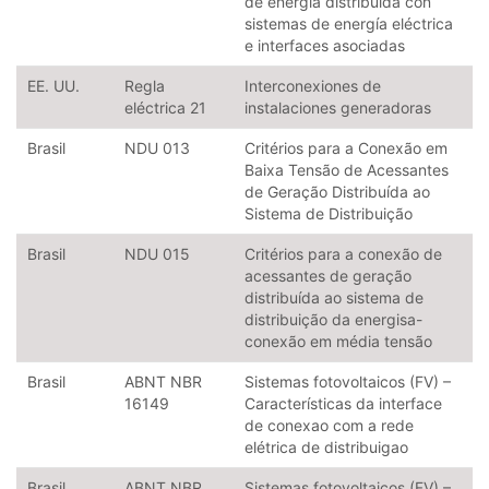
de energía distribuida con
sistemas de energía eléctrica
e interfaces asociadas
EE. UU.
Regla
Interconexiones de
eléctrica 21
instalaciones generadoras
Brasil
NDU 013
Critérios para a Conexão em
Baixa Tensão de Acessantes
de Geração Distribuída ao
Sistema de Distribuição
Brasil
NDU 015
Critérios para a conexão de
acessantes de geração
distribuída ao sistema de
distribuição da energisa-
conexão em média tensão
Brasil
ABNT NBR
Sistemas fotovoltaicos (FV) –
16149
Características da interface
de conexao com a rede
elétrica de distribuigao
Brasil
ABNT NBR
Sistemas fotovoltaicos (FV) –