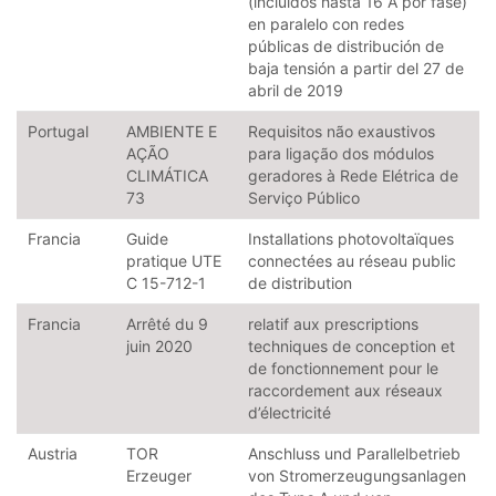
(incluidos hasta 16 A por fase)
en paralelo con redes
públicas de distribución de
baja tensión a partir del 27 de
abril de 2019
Portugal
AMBIENTE E
Requisitos não exaustivos
AÇÃO
para ligação dos módulos
CLIMÁTICA
geradores à Rede Elétrica de
73
Serviço Público
Francia
Guide
Installations photovoltaïques
pratique UTE
connectées au réseau public
C 15-712-1
de distribution
Francia
Arrêté du 9
relatif aux prescriptions
juin 2020
techniques de conception et
de fonctionnement pour le
raccordement aux réseaux
d’électricité
Austria
TOR
Anschluss und Parallelbetrieb
Erzeuger
von Stromerzeugungsanlagen