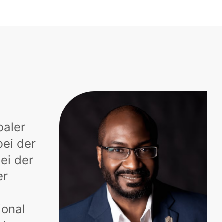
baler
bei der
ei der
er
ional