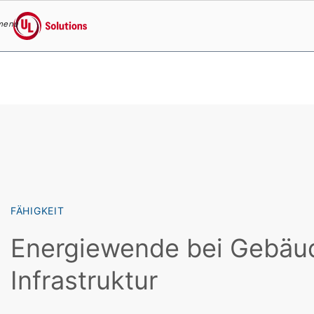
menu
UL Solutions
Skip to main content
FÄHIGKEIT
Energiewende bei Gebäu
Infrastruktur