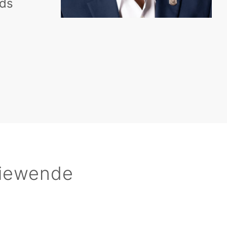
rds
giewende