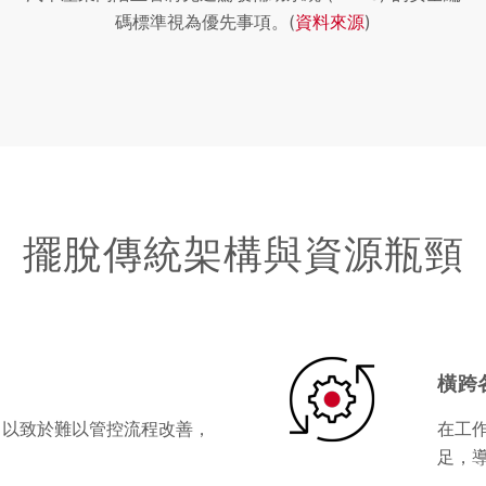
碼標準視為優先事項。(
資料來源
)
擺脫傳統架構與資源瓶頸
橫跨
，以致於難以管控流程改善，
在工
足，