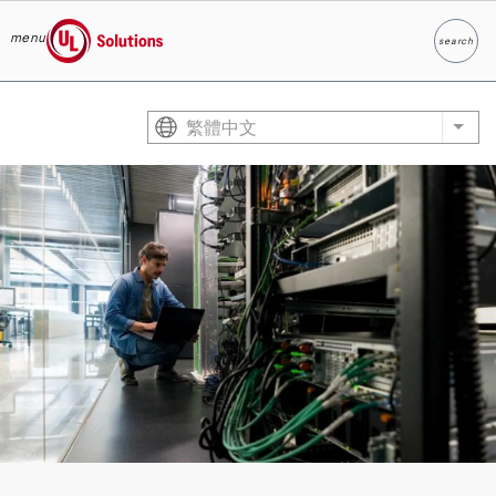
menu
search
Search
UL Solutions
Skip to main content
繁體中文
List