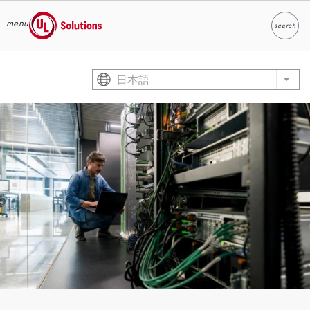
menu
search
検索
UL Solutions
Skip to main content
日本語
List