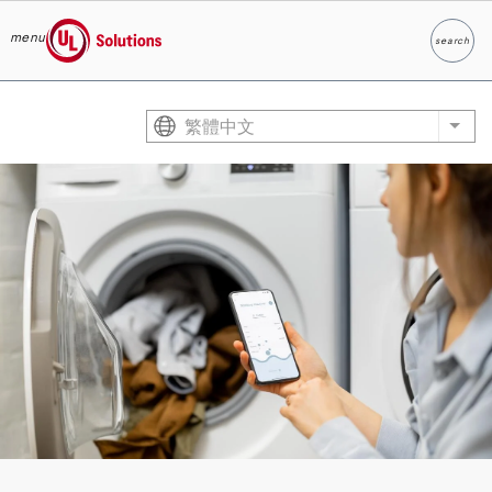
menu
search
Search
UL Solutions
Skip to main content
繁體中文
List