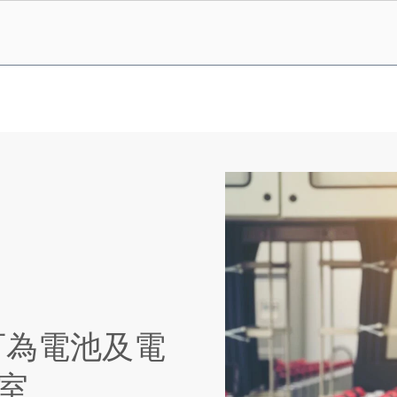
獲認可為電池及電
驗室