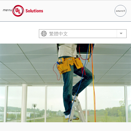
menu
search
Search
UL Solutions
Skip to main content
繁體中文
List