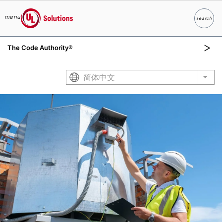
menu
search
Search
UL Solutions
The Code Authority®
Skip to main content
简体中文
List