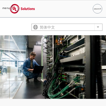
menu
search
Search
UL Solutions
Skip to main content
简体中文
List