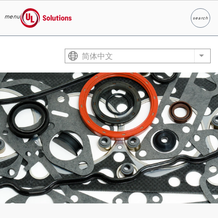
menu
search
Search
UL Solutions
Skip to main content
简体中文
List