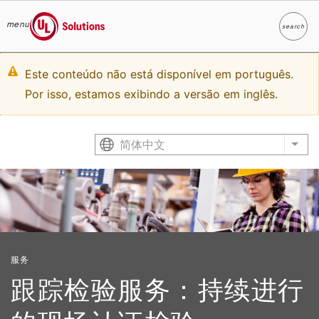
menu
search
Search
UL Solutions
Skip to main content
Warning
Este conteúdo não está disponível em português.
Por isso, estamos exibindo a versão em inglês.
message
简体中文
List
服务
跟踪检验服务：持续进行