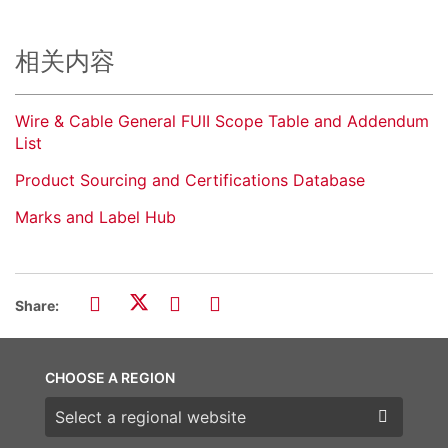
相关内容
Wire & Cable General FUII Scope Table and Addendum
List
Product Sourcing and Certifications Database
Marks and Label Hub
Share:
CHOOSE A REGION
Choose a region