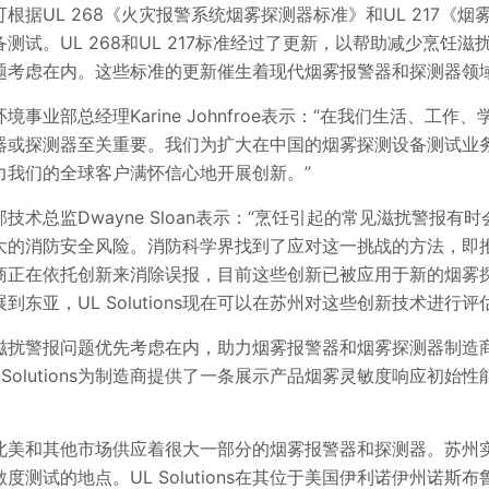
验室现可根据UL 268《火灾报警系统烟雾探测器标准》和UL 217
测试。UL 268和UL 217标准经过了更新，以帮助减少烹饪
题考虑在内。这些标准的更新催生着现代烟雾报警器和探测器领
兼建筑环境事业部总经理Karine Johnfroe表示：“在我们生活、
器或探测器至关重要。我们为扩大在中国的烟雾探测设备测试业
力我们的全球客户满怀信心地开展创新。”
境事业部技术总监Dwayne Sloan表示：“烹饪引起的常见滋扰警
大的消防安全风险。消防科学界找到了应对这一挑战的方法，即
商正在依托创新来消除误报，目前这些创新已被应用于新的烟雾
东亚，UL Solutions现在可以在苏州对这些创新技术进行评
滋扰警报问题优先考虑在内，助力烟雾报警器和烟雾探测器制造
 Solutions为制造商提供了一条展示产品烟雾灵敏度响应初始
。
美和其他市场供应着很大一部分的烟雾报警器和探测器。苏州实验室现已
度测试的地点。UL Solutions在其位于美国伊利诺伊州诺斯