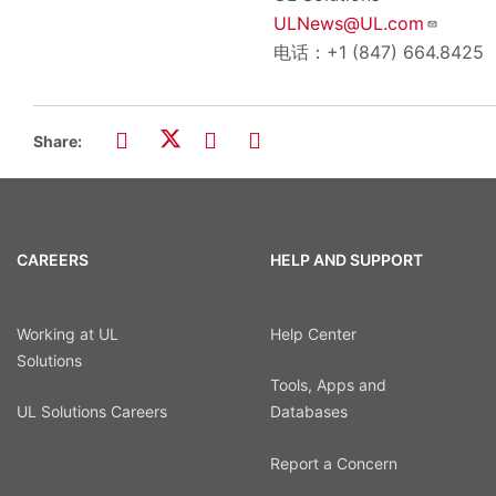
ULNews@UL.com
电话：+1 (847) 664.8425
Share:
CAREERS
HELP AND SUPPORT
Working at UL
Help Center
Solutions
Tools, Apps and
UL Solutions Careers
Databases
Report a Concern