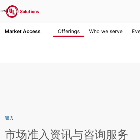
menu
UL Solutions
Market Access
Offerings
Who we serve
Eve
Skip to main content
能力
市场准入资讯与咨询服务