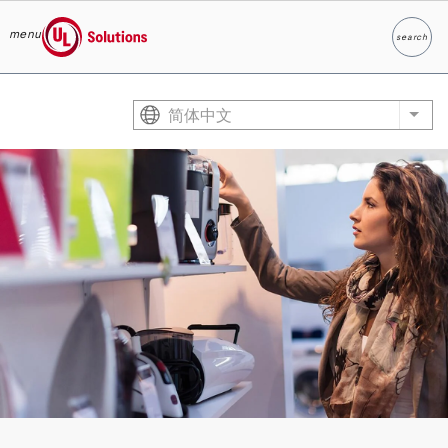
menu
search
Search
UL Solutions
Skip to main content
简体中文
List