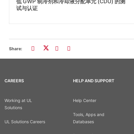
低 GWP 制冷剂和冷却液分配单元 (CDU) 的测
试与认证
Share:
CAREERS
HELP AND SUPPORT
Working at UL
Help Center
Solutions
Tools, Apps and
UL Solutions Careers
Databases