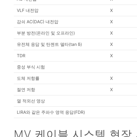
VLF 내전압
X
감쇠 AC(DAC) 내전압
X
부분 방전(온라인 및 오프라인)
X
유전체 응답 및 탄젠트 델타(tan δ)
X
TDR
X
중성 부식 시험
도체 저항률
X
절연 저항
X
열 적외선 영상
LIRA와 같은 주파수 영역 응답(FDR)
MV 케이블 시스템 현장 시험