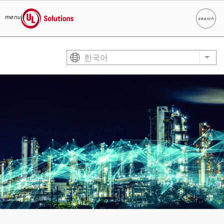
menu
search
찾다
UL Solutions
Skip to main content
한국어
List