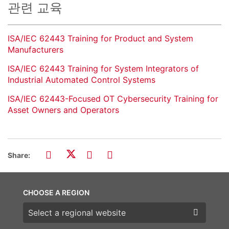
관련 교육
ISA/IEC 62443 Training for Product and System
Manufacturers
ISA/IEC 62443 Training for System Integrators of
Industrial Automated Control Systems
ISA/IEC 62443-Focused OT Cybersecurity Training for
Asset Owners and Operators
Share:
CHOOSE A REGION
Choose a region