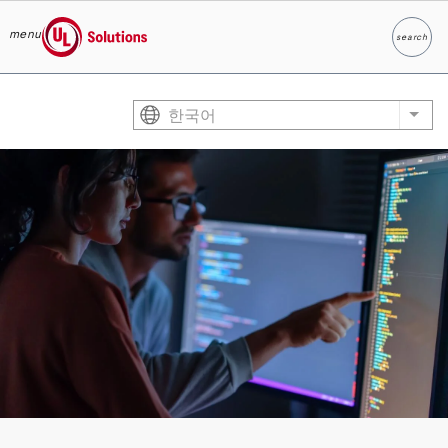
menu
search
찾다
UL Solutions
Skip to main content
한국어
List