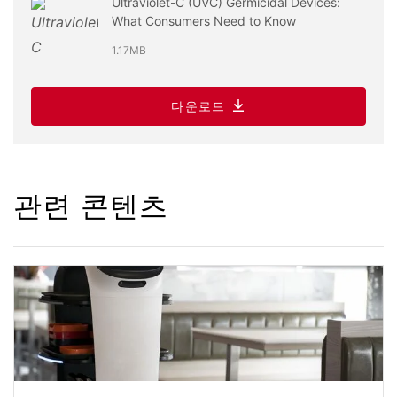
Ultraviolet-C (UVC) Germicidal Devices:
What Consumers Need to Know
1.17MB
다운로드
관련 콘텐츠