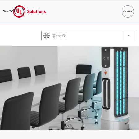
menu
search
찾다
UL Solutions
Skip to main content
한국어
List