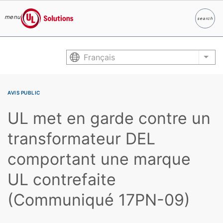
menu
search
Search
UL Solutions
Skip to main content
Français
List
AVIS PUBLIC
UL met en garde contre un
transformateur DEL
comportant une marque
UL contrefaite
(Communiqué 17PN-09)