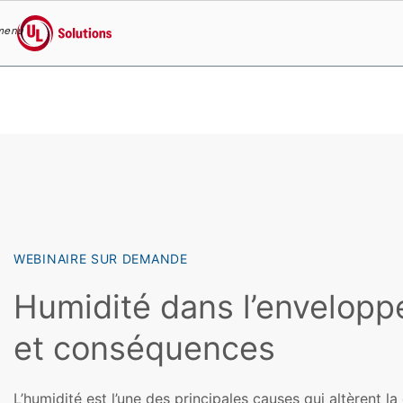
menu
UL Solutions
Skip to main content
WEBINAIRE SUR DEMANDE
Humidité dans l’enveloppe
et conséquences
L’humidité est l’une des principales causes qui altèrent la