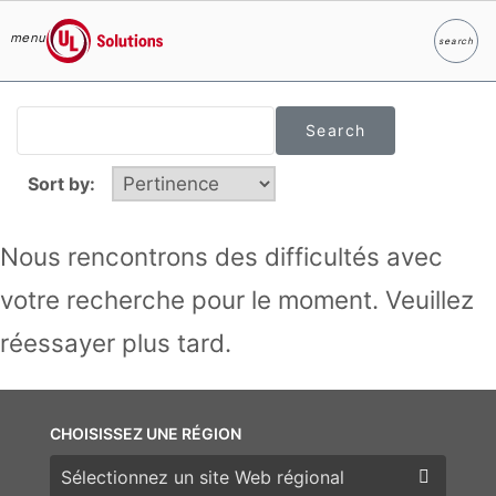
menu
search
Search
UL Solutions
Skip to main content
Sort by:
Nous rencontrons des difficultés avec
votre recherche pour le moment. Veuillez
réessayer plus tard.
CHOISISSEZ UNE RÉGION
Choisissez une région