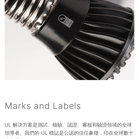
Marks and Labels
UL 解決方案是測試、檢驗、認證、審核和驗證領域的全球
領導者。我們的 UL 標誌是公認的信任象徵，印在全球數十