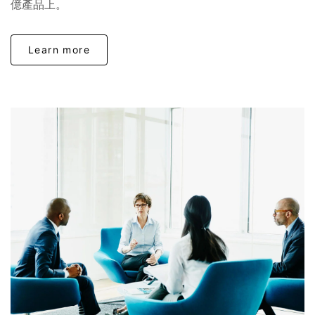
億產品上。
Learn more