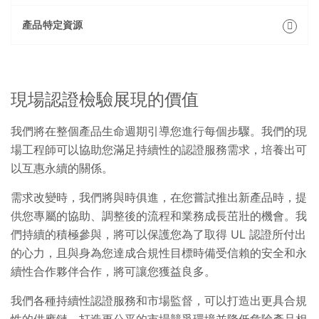
產品特定資源
現場認證檢驗展現的價值
我們將在整個產品生命週期引導您進行每個步驟。我們的現
場工程師可以協助您滿足持續性的認證服務需求，培養出可
以互惠永續的關係。
需求改變時，我們將與時俱進，在您嘗試推出新產品時，提
供您專屬的協助、調整後的流程和業務成長茁壯的機會。我
們持續的積極參與，將可以保護您為了取得 UL 認證所付出
的心力，且與身為您達成合規性目標時備受信賴的安全和永
續性合作夥伴合作，將可讓您獲益良多。
我們各種持續性認證服務和市場監督，可以打造出更具合規
性的供應鏈、打造更公平的市場競爭環境並降低危險產品相