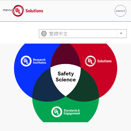
menu
search
Search
UL Solutions
Skip to main content
繁體中文
List