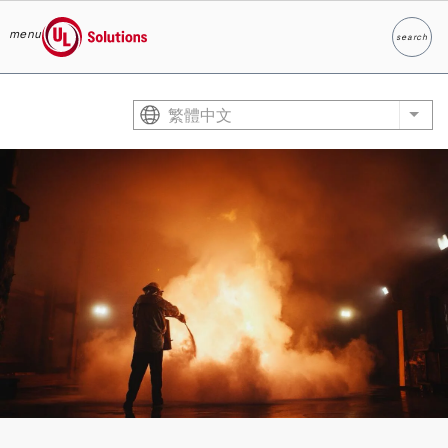
menu
search
Search
UL Solutions
Skip to main content
繁體中文
List