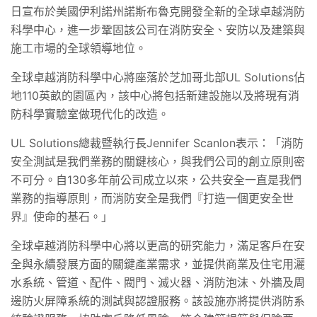
日宣布於美國伊利諾州諾斯布魯克開發全新的全球卓越消防
科學中心，進一步鞏固該公司在消防安全、安防以及建築與
施工市場的全球領導地位。
全球卓越消防科學中心將座落於芝加哥北部
UL Solutions
佔
地
110
英畝的園區內，該中心將包括新建設施以及將現有消
防科學實驗室做現代化的改造。
UL Solutions
總裁暨執行長
Jennifer Scanlon
表示：「消防
安全測試是我們業務的關鍵核心，與我們公司的創立原則密
不可分。自
130
多年前公司成立以來，公共安全一直是我們
業務的指導原則，而消防安全是我們『打造一個更安全世
界』使命的基石。」
全球卓越消防科學中心將以更高的研究能力，滿足客戶在安
全與永續發展方面的關鍵產業需求，並提供商業及住宅用灑
水系統、管道、配件、閥門、滅火器、消防泡沫、外牆及周
邊防火屏障系統的測試與認證服務。該設施亦將提供消防系