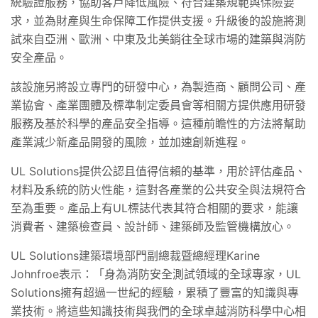
統驗證服務，協助客戶降低風險、符合建築規範與保險要
求，並為財產與生命保障工作提供支援。升級後的設施將測
試來自亞洲、歐洲、中東及北美銷往全球市場的建築與消防
安全產品。
該設施另將設立專門的研發中心，為製造商、顧問公司、產
業協會、產業團體及標準制定委員會等相關方提供應用研發
服務及基於科學的產品安全指導。這種前瞻性的方法將幫助
產業減少新產品開發的風險，並加速創新進程。
UL Solutions
提供公認且值得信賴的基準，用於評估產品、
材料及系統的防火性能，這對各產業的公共安全與法規符合
至為重要。產品上有
UL
標誌代表其符合相關的要求，能讓
消費者、建築檢查員、設計師、建築師及監管機構放心。
UL Solutions
建築環境部門副總裁暨總經理
Karine
Johnfroe
表示：「身為消防安全測試領域的全球專家，
UL
Solutions
擁有超過一世紀的經驗，累積了豐富的知識與專
業技術。將這些知識技術與我們的全球卓越消防科學中心相