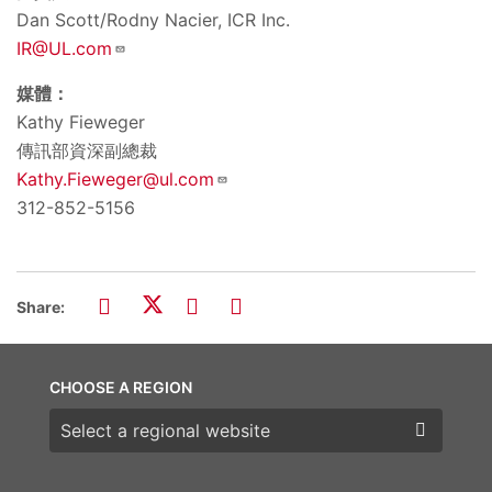
Dan Scott/Rodny Nacier, ICR Inc.
IR@UL.com
媒體：
Kathy Fieweger
傳訊部資深副總裁
Kathy.Fieweger@ul.com
312-852-5156
Share:
CHOOSE A REGION
Choose a region