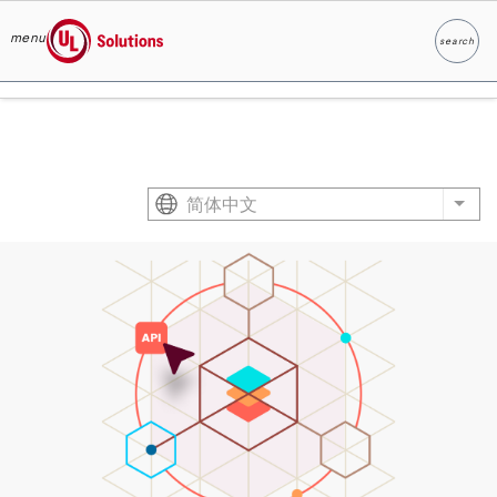
menu
search
Search
UL Solutions
Skip to main content
简体中文
List