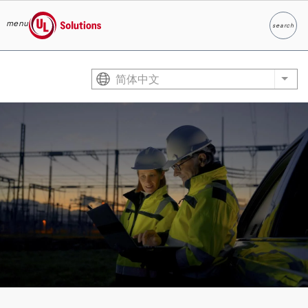
menu
search
Search
UL Solutions
Skip to main content
简体中文
List