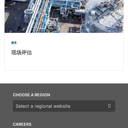
服务
现场评估
CHOOSE A REGION
Choose a region
CAREERS