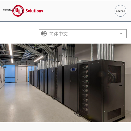
menu
search
Search
UL Solutions
Skip to main content
简体中文
List