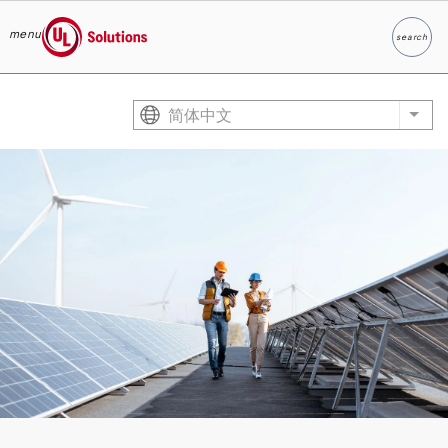
menu
search
Search
UL Solutions
Skip to main content
简体中文
List