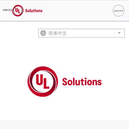
menu
search
Search
UL Solutions
Skip to main content
简体中文
List