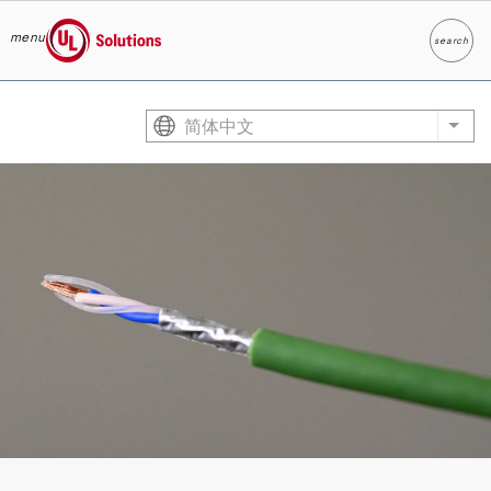
menu
search
Search
UL Solutions
Skip to main content
简体中文
List