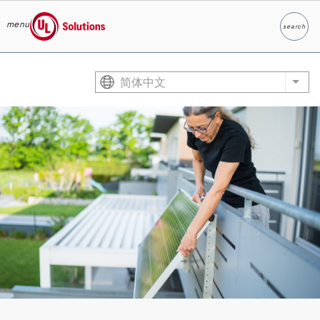
menu
search
Search
UL Solutions
Skip to main content
简体中文
List