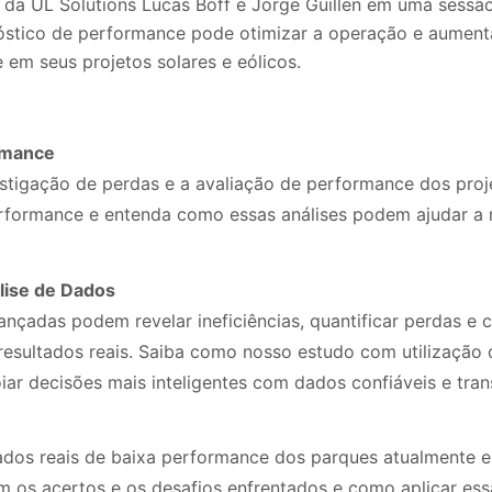
s da UL Solutions Lucas Boff e Jorge Guillen em uma sessão
stico de performance pode otimizar a operação e aumentar
e em seus projetos solares e eólicos.
rmance
tigação de perdas e a avaliação de performance dos proje
rformance e entenda como essas análises podem ajudar a m
lise de Dados
ançadas podem revelar ineficiências, quantificar perdas e
resultados reais. Saiba como nosso estudo com utilização d
r decisões mais inteligentes com dados confiáveis e tran
ados reais de baixa performance dos parques atualmente
om os acertos e os desafios enfrentados e como aplicar ess