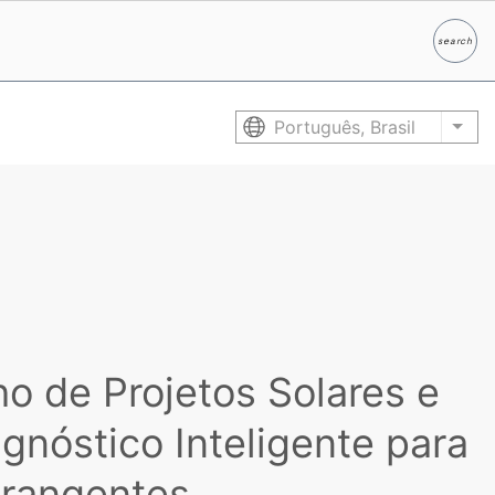
search
Pesqui
Português, Brasil
List
 de Projetos Solares e
agnóstico Inteligente para
brangentes