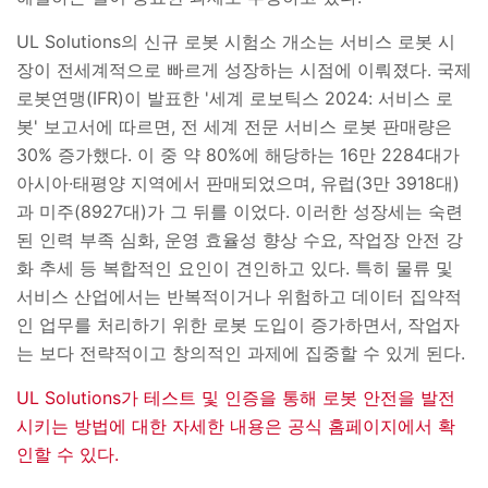
UL Solutions
의 신규 로봇 시험소 개소는 서비스 로봇 시
장이 전세계적으로 빠르게 성장하는 시점에 이뤄졌다
.
국제
로봇연맹
(IFR)
이 발표한
'
세계 로보틱스
2024:
서비스 로
봇
'
보고서에 따르면
,
전 세계 전문 서비스 로봇 판매량은
30%
증가했다
.
이 중 약
80%
에 해당하는
16
만
2284
대가
아시아
·
태평양 지역에서 판매되었으며
,
유럽
(3
만
3918
대
)
과 미주
(8927
대
)
가 그 뒤를 이었다
.
이러한 성장세는 숙련
된 인력 부족 심화
,
운영 효율성 향상 수요
,
작업장 안전 강
화 추세 등 복합적인 요인이 견인하고 있다
.
특히 물류 및
서비스 산업에서는 반복적이거나 위험하고 데이터 집약적
인 업무를 처리하기 위한 로봇 도입이 증가하면서
,
작업자
는 보다 전략적이고 창의적인 과제에 집중할 수 있게 된다
.
UL Solutions
가 테스트 및 인증을 통해 로봇 안전을 발전
시키는 방법에 대한 자세한 내용은 공식 홈페이지에서 확
인할 수 있다
.