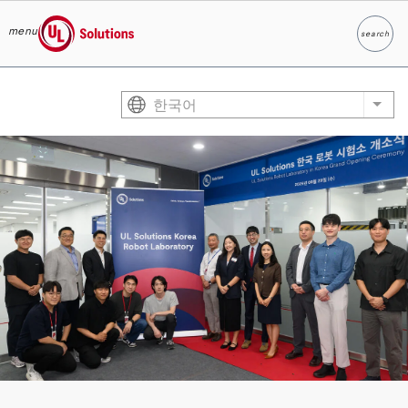
menu
search
찾다
UL Solutions
Skip to main content
한국어
List