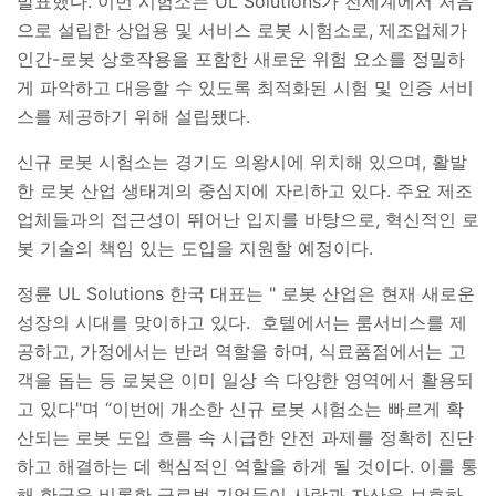
발표했다
.
이번 시험소는
UL Solutions
가 전세계에서 처음
으로 설립한 상업용 및 서비스 로봇 시험소로
,
제조업체가
인간
-
로봇 상호작용을 포함한 새로운 위험 요소를 정밀하
게 파악하고 대응할 수 있도록 최적화된 시험 및 인증 서비
스를 제공하기 위해 설립됐다
.
신규 로봇 시험소는 경기도 의왕시에 위치해 있으며
,
활발
한 로봇 산업 생태계의 중심지에 자리하고 있다
.
주요 제조
업체들과의 접근성이 뛰어난 입지를 바탕으로
,
혁신적인 로
봇 기술의 책임 있는 도입을 지원할 예정이다
.
정륜
UL Solutions
한국 대표는
"
로봇 산업은 현재 새로운
성장의 시대를 맞이하고 있다
.
호텔에서는 룸서비스를 제
공하고
,
가정에서는 반려 역할을 하며
,
식료품점에서는 고
객을 돕는 등 로봇은 이미 일상 속 다양한 영역에서 활용되
고 있다
"
며
“
이번에 개소한 신규 로봇 시험소는 빠르게 확
산되는 로봇 도입 흐름 속 시급한 안전 과제를 정확히 진단
하고 해결하는 데 핵심적인 역할을 하게 될 것이다
.
이를 통
해 한국을 비롯한 글로벌 기업들이 사람과 자산을 보호하