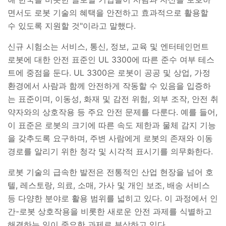
면서도 로봇 기술의 혜택을 안전하고 효과적으로 활용할
수 있도록 지원할 것
"
이라고 말했다
.
신규 시험소는 서비스
,
통신
,
정보
,
교육 및 엔터테인먼트
로봇에 대한 안전 표준인
UL 3300
에 따른 준수 여부 테스
트에 중점을 둔다
. UL 3300
은 로봇이 공공 및 상업
,
가정
환경에서 사람과 함께 안전하게 작동할 수 있음을 입증하
는 표준이며
,
이동성
,
화재 및 감전 위험
,
외부 조작
,
안전 취
약자와의 상호작용 등 주요 안전 문제를 다룬다
.
예를 들어
,
이 표준은 로봇의 크기에 따른 속도 제한과 물체 감지 기능
을 갖추도록 요구하며
,
주변 사람에게 로봇의 존재와 이동
경로를 알리기 위한 청각 및 시각적 표시기를 의무화한다
.
로봇 기술의 급속한 발전은 전통적인 산업 현장을 넘어 호
텔
,
레스토랑
,
의료
,
소매
,
가사 및 개인 보조
,
배송 서비스
등 다양한 분야로 활용 범위를 넓히고 있다
.
이 과정에서 인
간
-
로봇 상호작용을 비롯한 새로운 안전 과제를 식별하고
해결하는 일이 중요한 과제로 부상하고 있다
.