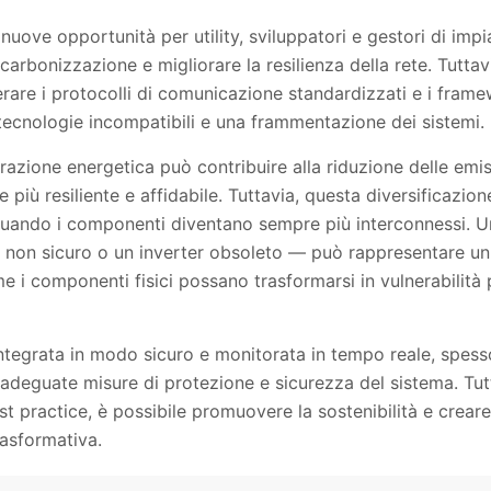
nuove opportunità per utility, sviluppatori e gestori di imp
carbonizzazione e migliorare la resilienza della rete. Tuttavi
re i protocolli di comunicazione standardizzati e i frame
ecnologie incompatibili e una frammentazione dei sistemi.
erazione energetica può contribuire alla riduzione delle emis
te più resiliente e affidabile. Tuttavia, questa diversificaz
quando i componenti diventano sempre più interconnessi. 
non sicuro o un inverter obsoleto — può rappresentare un r
 i componenti fisici possano trasformarsi in vulnerabilità 
ntegrata in modo sicuro e monitorata in tempo reale, spesso
 adeguate misure di protezione e sicurezza del sistema. Tut
st practice, è possibile promuovere la sostenibilità e crear
rasformativa.